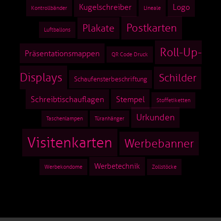
Kugelschreiber
Logo
Kontrollbänder
Lineale
Postkarten
Plakate
Luftballons
Roll-Up-
Präsentationsmappen
QR Code Druck
Displays
Schilder
Schaufensterbeschriftung
Schreibtischauflagen
Stempel
Stoffetiketten
Urkunden
Taschenlampen
Türanhänger
Visitenkarten
Werbebanner
Werbetechnik
Werbekondome
Zollstöcke