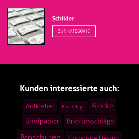
Schilder
ZUR KATEGORIE
Kunden interessierte auch:
Blöcke
Aufkleber
Beachflags
Briefpapier
Briefumschläge
Broschüren
Corporate Design