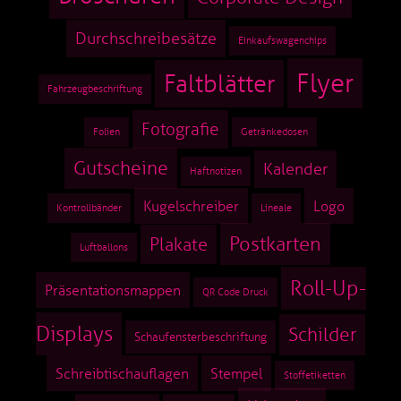
Durchschreibesätze
Einkaufswagenchips
Flyer
Faltblätter
Fahrzeugbeschriftung
Fotografie
Folien
Getränkedosen
Gutscheine
Kalender
Haftnotizen
Kugelschreiber
Logo
Kontrollbänder
Lineale
Postkarten
Plakate
Luftballons
Roll-Up-
Präsentationsmappen
QR Code Druck
Displays
Schilder
Schaufensterbeschriftung
Schreibtischauflagen
Stempel
Stoffetiketten