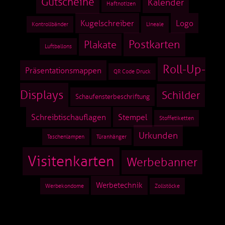
Gutscheine
Kalender
Haftnotizen
Kugelschreiber
Logo
Kontrollbänder
Lineale
Postkarten
Plakate
Luftballons
Roll-Up-
Präsentationsmappen
QR Code Druck
Displays
Schilder
Schaufensterbeschriftung
Schreibtischauflagen
Stempel
Stoffetiketten
Urkunden
Taschenlampen
Türanhänger
Visitenkarten
Werbebanner
Werbetechnik
Werbekondome
Zollstöcke